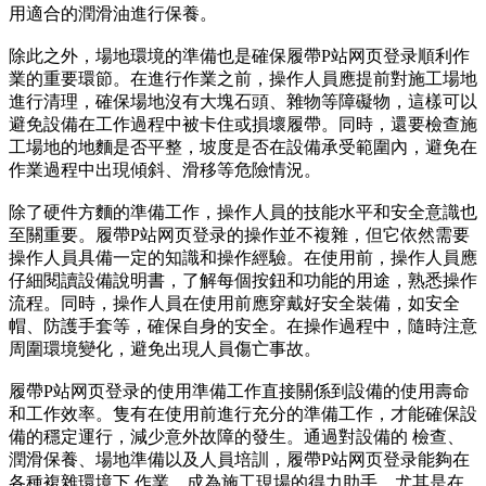
用適合的潤滑油進行保養。
除此之外，場地環境的準備也是確保履帶P站网页登录順利作
業的重要環節。在進行作業之前，操作人員應提前對施工場地
進行清理，確保場地沒有大塊石頭、雜物等障礙物，這樣可以
避免設備在工作過程中被卡住或損壞履帶。同時，還要檢查施
工場地的地麵是否平整，坡度是否在設備承受範圍內，避免在
作業過程中出現傾斜、滑移等危險情況。
除了硬件方麵的準備工作，操作人員的技能水平和安全意識也
至關重要。履帶P站网页登录的操作並不複雜，但它依然需要
操作人員具備一定的知識和操作經驗。在使用前，操作人員應
仔細閱讀設備說明書，了解每個按鈕和功能的用途，熟悉操作
流程。同時，操作人員在使用前應穿戴好安全裝備，如安全
帽、防護手套等，確保自身的安全。在操作過程中，隨時注意
周圍環境變化，避免出現人員傷亡事故。
履帶P站网页登录的使用準備工作直接關係到設備的使用壽命
和工作效率。隻有在使用前進行充分的準備工作，才能確保設
備的穩定運行，減少意外故障的發生。通過對設備的 檢查、
潤滑保養、場地準備以及人員培訓，履帶P站网页登录能夠在
各種複雜環境下 作業，成為施工現場的得力助手。尤其是在