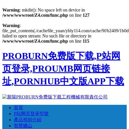
Warning
: mkdir(): No space left on device in
/www/wwwroot/Z4.com/func.php
on line
127
Warning
:
file_put_contents(./cachefile_yuan/ybly114.com/cache/9f/b2409/1b0d
failed to open stream: No such file or directory in
/www/wwwroot/Z4.com/func.php
on line
115
PROBURN免费版下载,P站网
页登录,PROUMB网页链接
址,PORNHUB中文版APP下载
首頁
P站网页登录型號
產品視頻介紹
智慧礦山