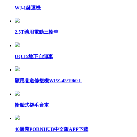
WJ-1鏟運機
2.5T礦用電動三輪車
UQ-15地下自卸車
礦用巷道修複機WPZ-45/1960 L
輪胎式撬毛台車
40履帶PORNHUB中文版APP下载